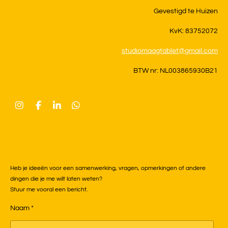
Gevestigd te Huizen
KvK: 83752072
studiomaagtablet@gmail.com
BTW nr: NL003865930B21
I
F
L
W
n
a
i
h
s
c
n
a
t
e
k
t
a
b
e
s
g
o
d
A
r
o
I
p
a
k
n
p
Heb je ideeën voor een samenwerking, vragen, opmerkingen of andere
m
dingen die je me wilt laten weten?
Stuur me vooral een bericht.
Naam *