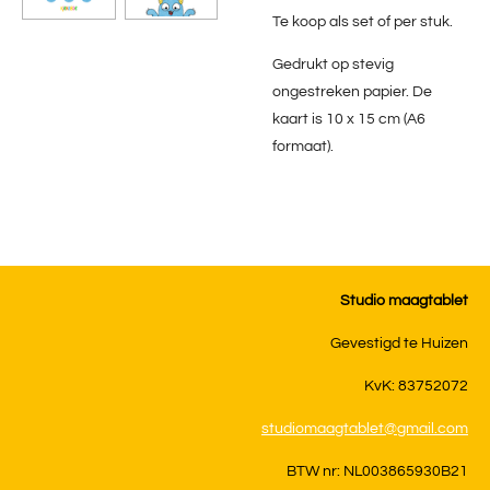
Te koop als set of per stuk.
Gedrukt op stevig
ongestreken papier
. De
kaart is 10 x 15 cm (A6
formaat).
Studio maagtablet
Gevestigd te Huizen
KvK: 83752072
studiomaagtablet@gmail.com
BTW nr: NL003865930B21