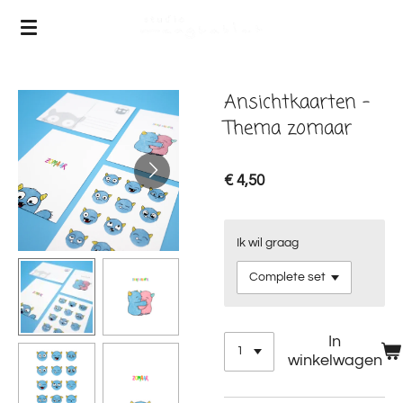
Ga
direct
naar
de
Ansichtkaarten -
hoofdinhoud
Thema zomaar
€ 4,50
Ik wil graag
In
winkelwagen