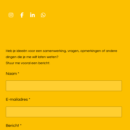
I
F
L
W
n
a
i
h
s
c
n
a
t
e
k
t
a
b
e
s
g
o
d
A
r
o
I
p
a
k
n
p
Heb je ideeën voor een samenwerking, vragen, opmerkingen of andere
m
dingen die je me wilt laten weten?
Stuur me vooral een bericht.
Naam *
E-mailadres *
Bericht *